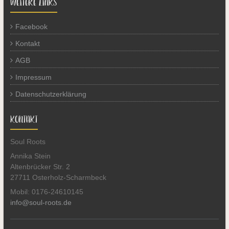
WEITERE LINKS
Facebook
Kontakt
AGB
Impressum
Datenschutzerklärung
KONTAKT
Soul Roots
Annika Stein
Altenbrücker Str. 2
27711 Osterholz-Scharmbeck
Mobil: 0176-24610145
info@soul-roots.de