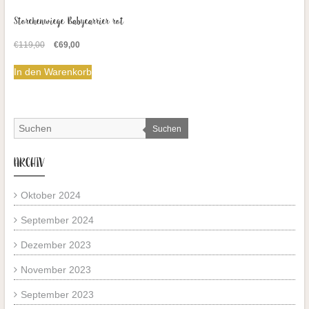
Storchenwiege Babycarrier rot
Ursprünglicher
Aktueller
€
119,00
€
69,00
Preis
Preis
war:
ist:
In den Warenkorb
€119,00
€69,00.
Suchen
ARCHIV
Oktober 2024
September 2024
Dezember 2023
November 2023
September 2023