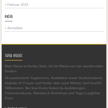
Februar 2019
META
Anmelden
SOUL ROOTS
Mein Name ist Annika Stein, ich bin Mama von vier wundervollen
Kindern.
Als passionierte Yogalehrerin, Ausbilderin sowie Studioinhaberin
begleite ich Frauen und Kinder, aber auch Männer sind herzlich
Willkommen. Bei Soul Roots findest du Ausbildungen,
Präventionskurse, Retreats & Workshops und Yoga in jeglicher
Form.