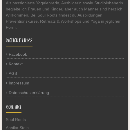
Als passionierte Yogalehrerin, Ausbilderin sowie Studioinhaberin
begleite ich Frauen und Kinder, aber auch Männer sind herzlich
Willkommen. Bei Soul Roots findest du Ausbildungen,
Präventionskurse, Retreats & Workshops und Yoga in jeglicher
Form.
WEITERE LINKS
Facebook
Kontakt
AGB
Impressum
Datenschutzerklärung
KONTAKT
Soul Roots
Annika Stein