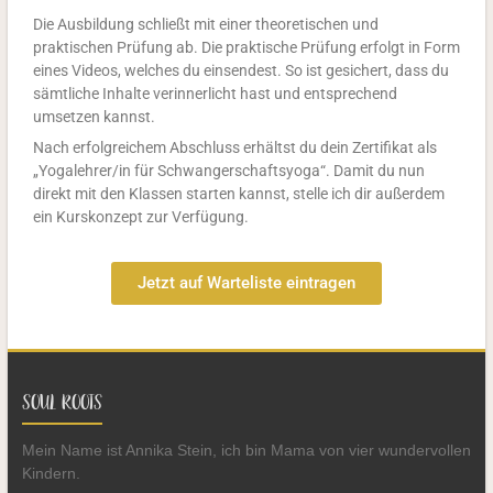
Die Ausbildung schließt mit einer theoretischen und
praktischen Prüfung ab. Die praktische Prüfung erfolgt in Form
eines Videos, welches du einsendest. So ist gesichert, dass du
sämtliche Inhalte verinnerlicht hast und entsprechend
umsetzen kannst.
Nach erfolgreichem Abschluss erhältst du dein Zertifikat als
„Yogalehrer/in für Schwangerschaftsyoga“. Damit du nun
direkt mit den Klassen starten kannst, stelle ich dir außerdem
ein Kurskonzept zur Verfügung.
Jetzt auf Warteliste eintragen
SOUL ROOTS
Mein Name ist Annika Stein, ich bin Mama von vier wundervollen
Kindern.