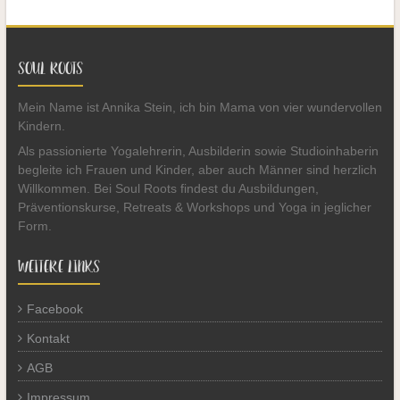
SOUL ROOTS
Mein Name ist Annika Stein, ich bin Mama von vier wundervollen
Kindern.
Als passionierte Yogalehrerin, Ausbilderin sowie Studioinhaberin
begleite ich Frauen und Kinder, aber auch Männer sind herzlich
Willkommen. Bei Soul Roots findest du Ausbildungen,
Präventionskurse, Retreats & Workshops und Yoga in jeglicher
Form.
WEITERE LINKS
Facebook
Kontakt
AGB
Impressum