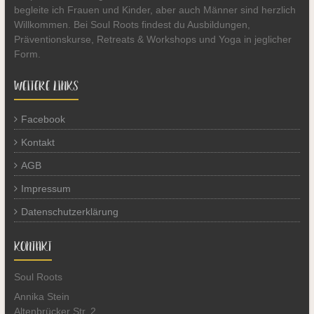
begleite ich Frauen und Kinder, aber auch Männer sind herzlich
Willkommen. Bei Soul Roots findest du Ausbildungen,
Präventionskurse, Retreats & Workshops und Yoga in jeglicher
Form.
WEITERE LINKS
Facebook
Kontakt
AGB
Impressum
Datenschutzerklärung
KONTAKT
Soul Roots
Annika Stein
Altenbrücker Str. 2