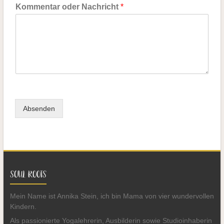
Kommentar oder Nachricht
*
Absenden
SOUL ROOTS
Mein Name ist Annika Stein, ich bin Mama von vier wundervollen
Kindern.
Als passionierte Yogalehrerin, Ausbilderin sowie Studioinhaberin