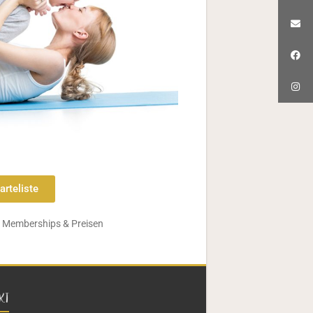
arteliste
u Memberships & Preisen
KT