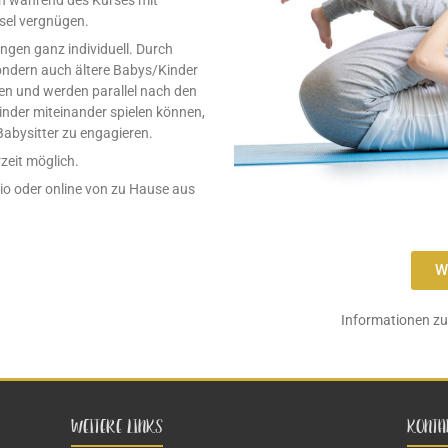
nn während des Kurses mit
nsel vergnügen.
ngen ganz individuell. Durch
sondern auch ältere Babys/Kinder
en und werden parallel nach den
nder miteinander spielen können,
Babysitter zu engagieren.
zeit möglich.
dio oder online von zu Hause aus
W
Informationen z
WEITERE LINKS
KONTA