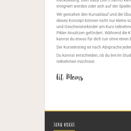
Rückbildung. Dein Baby (bis 3 Jahre) ka
integriert werden oder sich auf der Spieli
Wir gestalten den Kursablauf und die Übu
dieses Konzept können nicht nur kleine 
und Geschwisterkinder am Kurs teilnehm
Pikler-Ansätzen gefördert.
Während die Ki
kannst du etwas für dich tun ohne einen 
Der Kurseinstieg ist nach Absprache jeder
Du kannst entscheiden, ob du live im Stu
teilnehmen möchtest.
Fit Moms
SOUL ROOTS