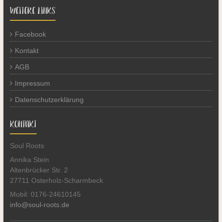
WEITERE LINKS
Facebook
Kontakt
AGB
Impressum
Datenschutzerklärung
KONTAKT
Soul Roots
Annika Stein
Altenbrücker Str. 2
27711 Osterholz-Scharmbeck
Mobil: 0176-24610145
info@soul-roots.de