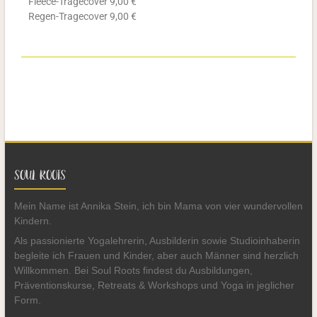
Fleece-Tragecover 9,00 €
Regen-Tragecover 9,00 €
SOUL ROOTS
Mein Name ist Annika Stein, ich bin Mama von vier wundervollen
Kindern.
Als passionierte Yogalehrerin, Ausbilderin sowie Studioinhaberin
begleite ich Frauen und Kinder, aber auch Männer sind herzlich
Willkommen. Bei Soul Roots findest du Ausbildungen,
Präventionskurse, Retreats & Workshops und Yoga in jeglicher
Form.