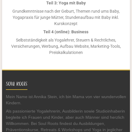
Teil 3: Yoga mit Baby
Grundkenntnisse nach der Geburt, Themen rund ums Baby,
Yogapraxis für junge Mütter, Stundenaufbau mit Baby inkl.
Kurskonzept
Teil 4 (online): Business
Selbstständigkeit als Yogalehrer, Steuern & Rechtliches,
Versicherungen, Werbung,
Aufbau Website, Marketing-Tools,
Preiskalkulationen
SOUL ROOTS
Mein Name ist Annika Stein, ich bin Mama von vier wundervollen
Kindern.
Als passionierte Yogalehrerin, Ausbilderin sowie Studioinhaberin
begleite ich Frauen und Kinder, aber auch Männer sind herzlich
Willkommen. Bei Soul Roots findest du Ausbildungen,
Präventionskurse, Retreats & Workshops und Yoga in jeglicher