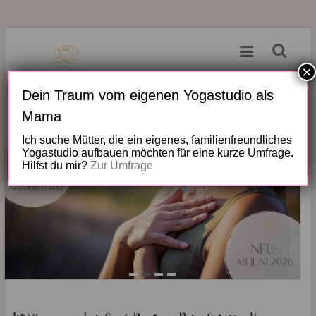
Warm
Zum
Inhalt
ums
springen
×
Herz
Dein Traum vom eigenen Yogastudio als
Trageberatung,
Mama
Fitness
&
Ich suche Mütter, die ein eigenes, familienfreundliches
Yogastudio aufbauen möchten für eine kurze Umfrage.
Entspannung
Hilfst du mir?
Zur Umfrage
für
Schwangere,
Mütter
&
Frauen