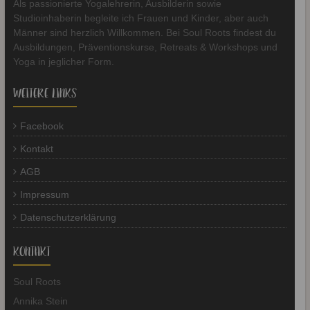
Als passionierte Yogalehrerin, Ausbilderin sowie
Studioinhaberin begleite ich Frauen und Kinder, aber auch
Männer sind herzlich Willkommen. Bei Soul Roots findest du
Ausbildungen, Präventionskurse, Retreats & Workshops und
Yoga in jeglicher Form.
WEITERE LINKS
Facebook
Kontakt
AGB
Impressum
Datenschutzerklärung
KONTAKT
Soul Roots
Annika Stein