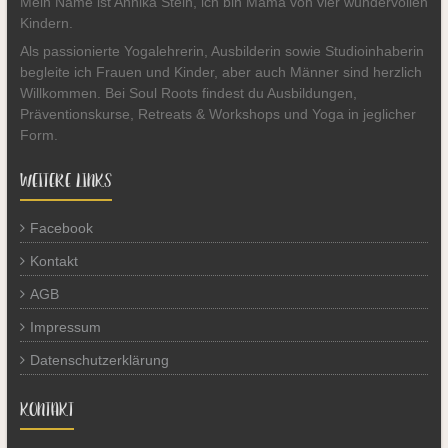
Mein Name ist Annika Stein, ich bin Mama von vier wundervollen
Kindern.
Als passionierte Yogalehrerin, Ausbilderin sowie Studioinhaberin
begleite ich Frauen und Kinder, aber auch Männer sind herzlich
Willkommen. Bei Soul Roots findest du Ausbildungen,
Präventionskurse, Retreats & Workshops und Yoga in jeglicher
Form.
WEITERE LINKS
Facebook
Kontakt
AGB
Impressum
Datenschutzerklärung
KONTAKT