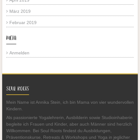
März 2019
Februar 2019
META
Anmelden
SOUL ROOTS
Mein Name ist Annika Stein, ich bin Mama von vier wundervollen
Kindern.
Als passionierte Yogalehrerin, Ausbilderin sowie Studioinhaberin
begleite ich Frauen und Kinder, aber auch Männer sind herzlich
Willkommen. Bei Soul Roots findest du Ausbildungen,
Präventionskurse, Retreats & Workshops und Yoga in jeglicher