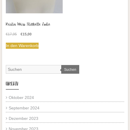
Kristin Weiss Stillkette Zadie
Ursprünglicher
Aktueller
€
17,95
€
15,00
Preis
Preis
war:
ist:
In den Warenkorb
€17,95
€15,00.
Suchen
ARCHIV
Oktober 2024
September 2024
Dezember 2023
November 2023