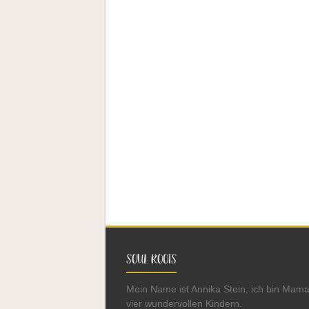
SOUL ROOTS
Mein Name ist Annika Stein, ich bin Mam
vier wundervollen Kindern.