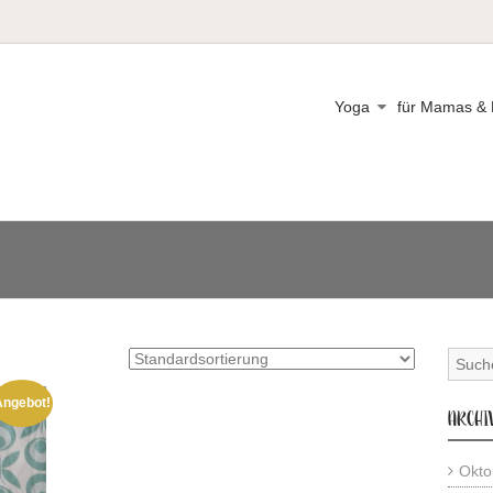
Yoga
für Mamas & 
Angebot!
ARCHI
Okto