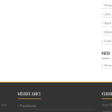
Augu
Juni
Apri
März
Febr
META
Anm
WEITERE LINKS
KONTA
a von
Soul 
Facebook
Annika