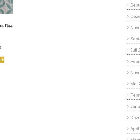
Sept
Dez
uch Pina
Nov
Sept
glicher
Aktueller
0
Juli
Preis
ist:
rb
Febr
0
€139,00.
Nov
Mai 
Febr
Janu
Dez
Apri