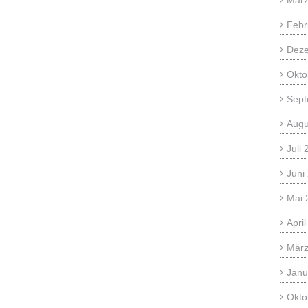
März
Febr
Dez
Okto
Sept
Augu
Juli
Juni
Mai 
Apri
März
Janu
Okto