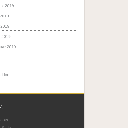
st 2019
 2019
l 2019
 2019
uar 2019
elden
KT
Roots
 Stein