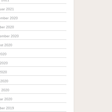
 2021
uar 2021
ember 2020
ber 2020
ember 2020
st 2020
 2020
 2020
2020
l 2020
 2020
ar 2020
ber 2019