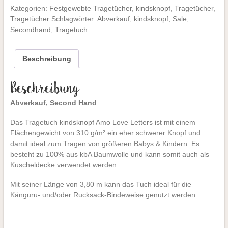
Kategorien:
Festgewebte Tragetücher
,
kindsknopf
,
Tragetücher
,
Love
Tragetücher
Schlagwörter:
Abverkauf
,
kindsknopf
,
Sale
,
Letters
Secondhand
,
Tragetuch
Menge
Beschreibung
Beschreibung
Abverkauf, Second Hand
Das Tragetuch kindsknopf Amo Love Letters ist mit einem
Flächengewicht von 310 g/m² ein eher schwerer Knopf und
damit ideal zum Tragen von größeren Babys & Kindern. Es
besteht zu 100% aus kbA Baumwolle und kann somit auch als
Kuscheldecke verwendet werden.
Mit seiner Länge von 3,80 m kann das Tuch ideal für die
Känguru- und/oder Rucksack-Bindeweise genutzt werden.