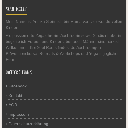
SOUL ROOTS
Mein Name ist Annika Stein, ich bin Mama von vier wundervollen
Kindern.
Als passionierte Yogalehrerin, Ausbilderin sowie Studioinhaberin
begleite ich Frauen und Kinder, aber auch Männer sind herzlich
Willkommen. Bei Soul Roots findest du Ausbildungen,
Präventionskurse, Retreats & Workshops und Yoga in jeglicher
Form.
WEITERE LINKS
Facebook
Kontakt
AGB
Impressum
Datenschutzerklärung