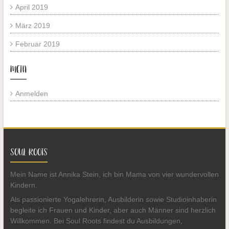
April 2019
März 2019
Februar 2019
META
Anmelden
SOUL ROOTS
Mein Name ist Annika Stein, ich bin Mama von vier wundervollen
Kindern.
Als passionierte Yogalehrerin, Ausbilderin sowie Studioinhaberin
begleite ich Frauen und Kinder, aber auch Männer sind herzlich
Willkommen. Bei Soul Roots findest du Ausbildungen,