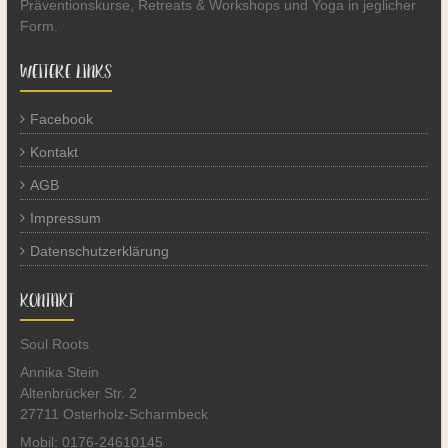
Präventionskurse, Retreats & Workshops und Yoga in jeglicher
Form.
WEITERE LINKS
Facebook
Kontakt
AGB
Impressum
Datenschutzerklärung
KONTAKT
Soul Roots
Annika Stein
Altenbrücker Str. 2
27711 Osterholz-Scharmbeck
Mobil: 0176-24610145