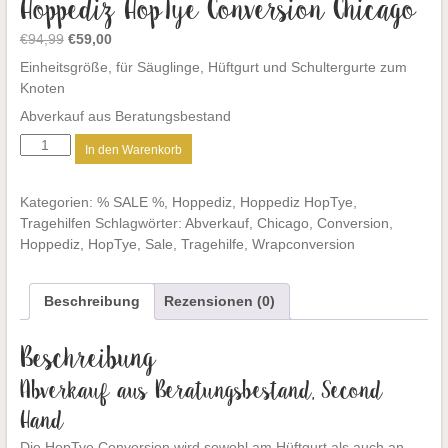
Hoppediz HopTye Conversion Chicago
Ursprünglicher
Aktueller
€
94,99
€
59,00
Preis
Preis
Einheitsgröße, für Säuglinge, Hüftgurt und Schultergurte zum
war:
ist:
Knoten
€94,99
€59,00.
Abverkauf aus Beratungsbestand
Hoppediz
In den Warenkorb
HopTye
Conversion
Kategorien:
% SALE %
,
Hoppediz
,
Hoppediz HopTye
,
Chicago
Tragehilfen
Schlagwörter:
Abverkauf
,
Chicago
,
Conversion
,
Menge
Hoppediz
,
HopTye
,
Sale
,
Tragehilfe
,
Wrapconversion
Beschreibung
Rezensionen (0)
Beschreibung
Abverkauf aus Beratungsbestand, Second
Hand
Die HopTye Conversion wird sowohl am Hüftgurt als auch an