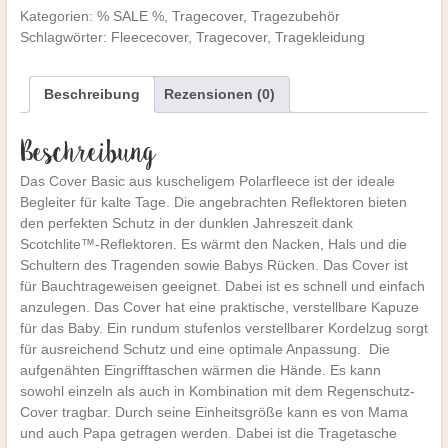
Kategorien:
% SALE %
,
Tragecover
,
Tragezubehör
Basic
Schlagwörter:
Fleececover
,
Tragecover
,
Tragekleidung
marine
Menge
Beschreibung
Rezensionen (0)
Beschreibung
Das Cover Basic aus kuscheligem Polarfleece ist der ideale
Begleiter für kalte Tage. Die angebrachten Reflektoren bieten
den perfekten Schutz in der dunklen Jahreszeit dank
Scotchlite™-Reflektoren. Es wärmt den Nacken, Hals und die
Schultern des Tragenden sowie Babys Rücken. Das Cover ist
für Bauchtrageweisen geeignet. Dabei ist es schnell und einfach
anzulegen. Das Cover hat eine praktische, verstellbare Kapuze
für das Baby. Ein rundum stufenlos verstellbarer Kordelzug sorgt
für ausreichend Schutz und eine optimale Anpassung. Die
aufgenähten Eingrifftaschen wärmen die Hände. Es kann
sowohl einzeln als auch in Kombination mit dem Regenschutz-
Cover tragbar. Durch seine Einheitsgröße kann es von Mama
und auch Papa getragen werden. Dabei ist die Tragetasche