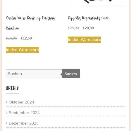
Kristin Weiss Beissring Greifling
Hoppediz Regenschutz-Cover
Rainbow
Ursprünglicher
Aktueller
€
25,00
€
20,00
Preis
Preis
Ursprünglicher
Aktueller
€
14,95
€
12,50
war:
ist:
In den Warenkorb
Preis
Preis
€25,00
€20,00.
war:
ist:
In den Warenkorb
€14,95
€12,50.
Suchen
ARCHIV
Oktober 2024
September 2024
Dezember 2023