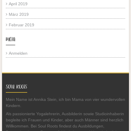
April 2019
März 2019
Februar 2019
META
Anmelden
SOUL ROOTS
Mein Name ist Annika Stein, ich bin Mama von vier wundervollen
Kindern.
Als passionierte Yogalehrerin, Ausbilderin sowie Studioinhaberin
begleite ich Frauen und Kinder, aber auch Männer sind herzlich
Willkommen. Bei Soul Roots findest du Ausbildungen,