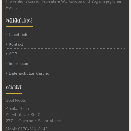
Präventionskurse, Retreats & Workshops und Yoga in jeglicher
Form.
WEITERE LINKS
Facebook
Kontakt
AGB
Impressum
Datenschutzerklärung
KONTAKT
Soul Roots
Annika Stein
Altenbrücker Str. 2
27711 Osterholz-Scharmbeck
Mobil: 0176-24610145